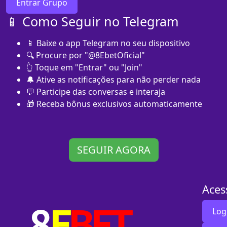
Entrar Grupo
📱 Como Seguir no Telegram
📱 Baixe o app Telegram no seu dispositivo
🔍 Procure por "@8EbetOficial"
👆 Toque em "Entrar" ou "Join"
🔔 Ative as notificações para não perder nada
💬 Participe das conversas e interaja
🎁 Receba bônus exclusivos automaticamente
SEGUIR AGORA
Aces
Log