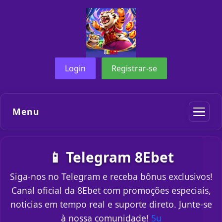
Login
Registrar-se
Menu
📱 Telegram 8Ebet
Siga-nos no Telegram e receba bônus exclusivos!
Canal oficial da 8Ebet com promoções especiais,
notícias em tempo real e suporte direto. Junte-se
à nossa comunidade!
5u