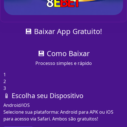
💾 Baixar App Gratuito!
💾 Como Baixar
Processo simples e rápido
1
2
3
📱 Escolha seu Dispositivo
Android/iOS
Selecione sua plataforma: Android para APK ou iOS
para acesso via Safari. Ambos são gratuitos!