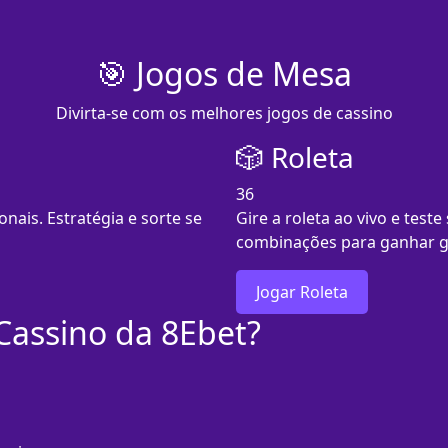
🎯 Jogos de Mesa
Divirta-se com os melhores jogos de cassino
🎲 Roleta
36
onais. Estratégia e sorte se
Gire a roleta ao vivo e tes
combinações para ganhar g
Jogar Roleta
 Cassino da 8Ebet?