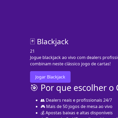
🃏 Blackjack
21
Jogue blackjack ao vivo com dealers profissi
combinam neste clássico jogo de cartas!
Jogar Blackjack
🎯 Por que escolher o
👥 Dealers reais e profissionais 24/7
🎮 Mais de 50 jogos de mesa ao vivo
💰 Apostas baixas e altas disponíveis