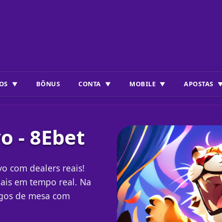
OS
BÔNUS
CONTA
MOBILE
APOSTAS
o - 8Ebet
o com dealers reais!
mais em tempo real. Na
ogos de mesa com