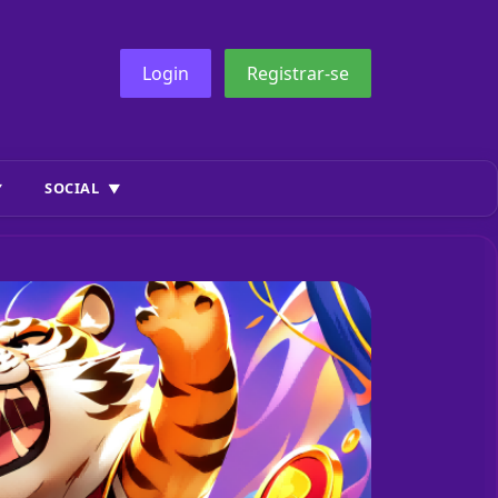
Login
Registrar-se
SOCIAL