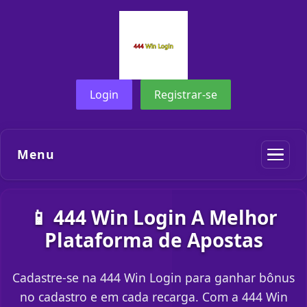
Login
Registrar-se
Menu
📱 444 Win Login A Melhor
Plataforma de Apostas
Cadastre-se na 444 Win Login para ganhar bônus
no cadastro e em cada recarga. Com a 444 Win