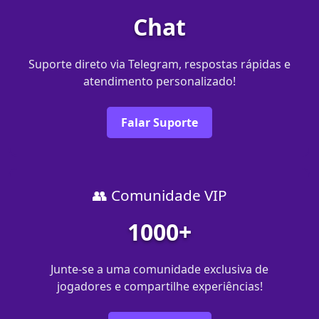
Chat
Suporte direto via Telegram, respostas rápidas e
atendimento personalizado!
Falar Suporte
👥 Comunidade VIP
1000+
Junte-se a uma comunidade exclusiva de
jogadores e compartilhe experiências!