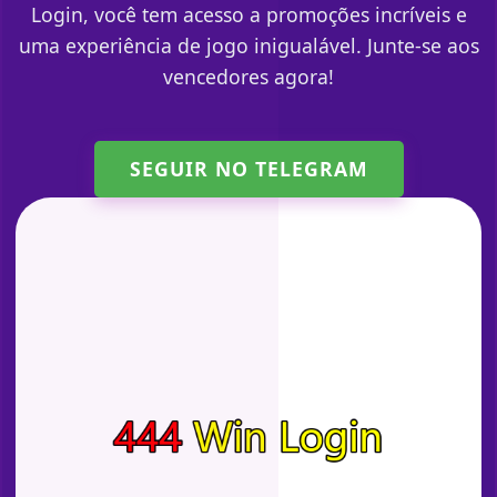
Login, você tem acesso a promoções incríveis e
uma experiência de jogo inigualável. Junte-se aos
vencedores agora!
SEGUIR NO TELEGRAM