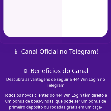
📱 Canal Oficial no Telegram!
📱 Benefícios do Canal
Descubra as vantagens de seguir a 444 Win Login no
Telegram
Todos os novos clientes do 444 Win Login têm direito a
um bônus de boas-vindas, que pode ser um bônus de
primeiro depósito ou rodadas grátis em um caça-