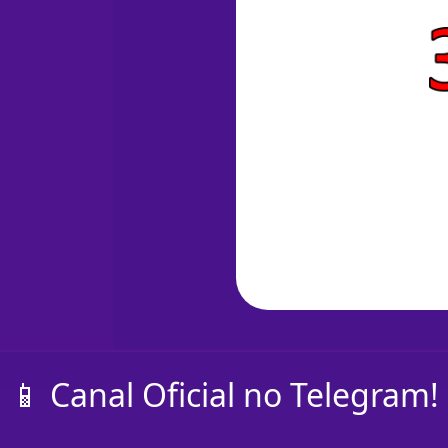
📱 Canal Oficial no Telegram!