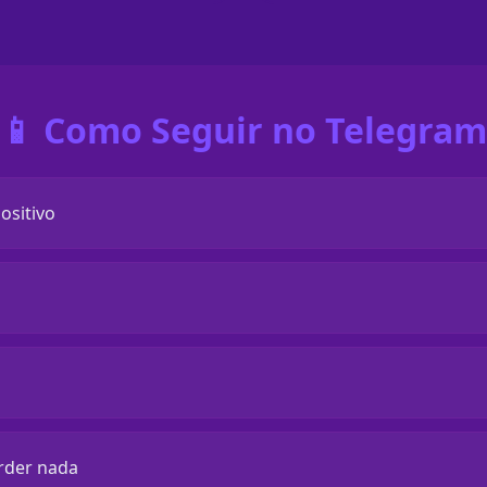
📱 Como Seguir no Telegram
ositivo
erder nada