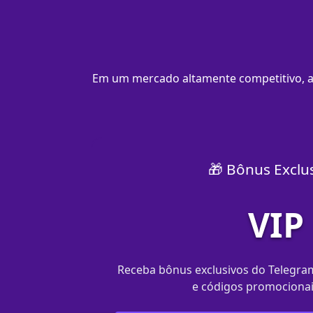
Em um mercado altamente competitivo, a
🎁 Bônus Exclu
VIP
Receba bônus exclusivos do Telegra
e códigos promocionai