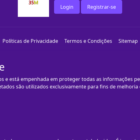
Login
Registrar-se
Políticas de Privacidade
Termos e Condições
Sitemap
de
rios e está empenhada em proteger todas as informações pe
tados são utilizados exclusivamente para fins de melhoria