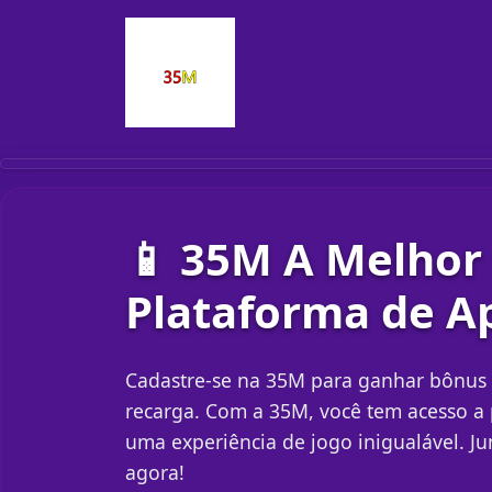
📱 35M A Melhor
Plataforma de A
Cadastre-se na 35M para ganhar bônus 
recarga. Com a 35M, você tem acesso a 
uma experiência de jogo inigualável. J
agora!