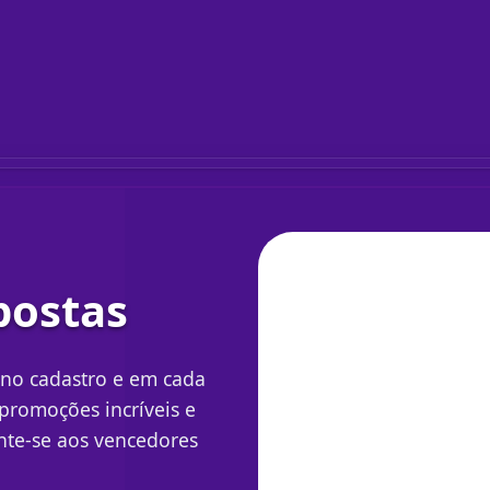
postas
no cadastro e em cada
promoções incríveis e
unte-se aos vencedores