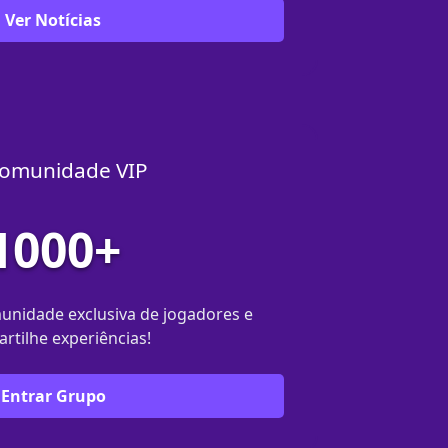
Ver Notícias
Comunidade VIP
1000+
unidade exclusiva de jogadores e
rtilhe experiências!
Entrar Grupo