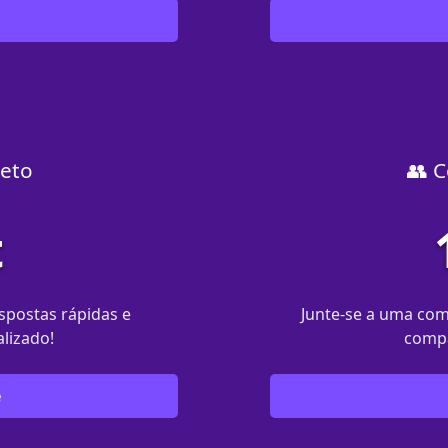
reto
👥 
t
espostas rápidas e
Junte-se a uma com
lizado!
compa
e